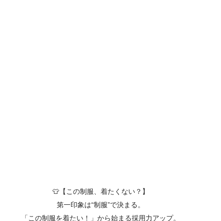
👕【この制服、着たくない？】

第一印象は“制服”で決まる。

「この制服を着たい！」から始まる採用力アップ。
