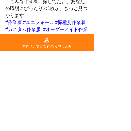
「こんな作業着、探してた。」あなた
の職場にぴったりの1枚が、きっと見つ
かります。
#作業着
#ユニフォーム
#職種別作業着
#カスタム作業服
#オーダーメイド作業
着
#チームウェア
#現場服
#建設業
#配
送業
#設備保守
#清掃スタッフ
#現場コ
無料サンプル製作のお申し込み
ーデ
#企業制服
#ワークウェア
#ユニフ
ォームデザイン
#仕事着
#ワークファ
ッション
#作業着女子
#作業着男子
すべて表示
最新記事