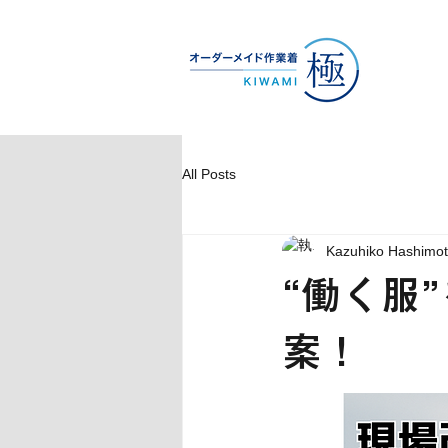
All Posts
Kazuhiko Hashimo
“働く服
案！